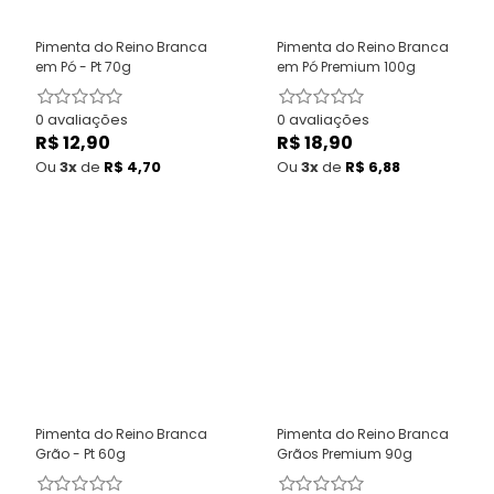
Pimenta do Reino Branca
Pimenta do Reino Branca
em Pó - Pt 70g
em Pó Premium 100g
0 avaliações
0 avaliações
R$ 12,90
Preço
R$ 18,90
Preço
normal
normal
Ou
3x
de
R$ 4,70
Ou
3x
de
R$ 6,88
Pimenta do Reino Branca
Pimenta do Reino Branca
Grão - Pt 60g
Grãos Premium 90g