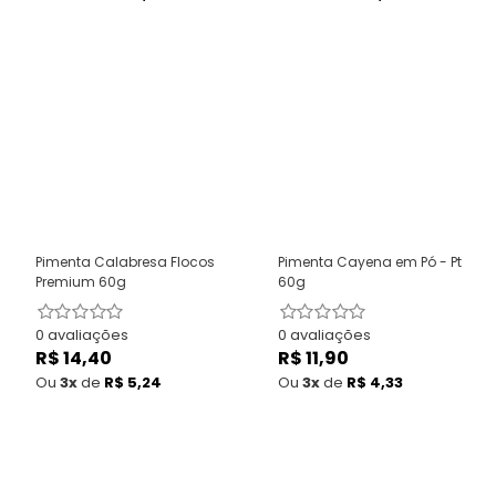
Pimenta Calabresa Flocos
Pimenta Cayena em Pó - Pt
Premium 60g
60g
0 avaliações
0 avaliações
R$ 14,40
Preço
R$ 11,90
Preço
normal
normal
Ou
3x
de
R$ 5,24
Ou
3x
de
R$ 4,33