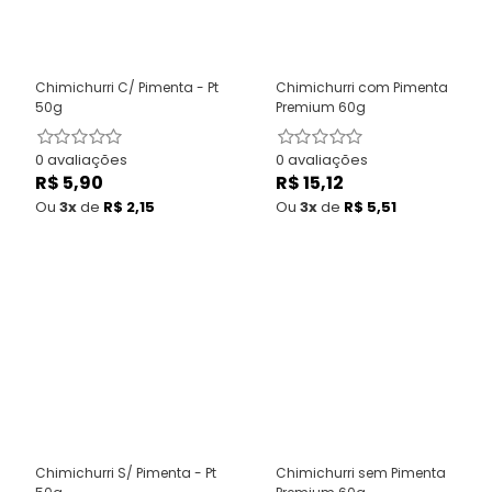
Chimichurri C/ Pimenta - Pt
Chimichurri com Pimenta
50g
Premium 60g
0 avaliações
0 avaliações
R$ 5,90
Preço
R$ 15,12
Preço
normal
normal
Ou
3x
de
R$ 2,15
Ou
3x
de
R$ 5,51
Chimichurri S/ Pimenta - Pt
Chimichurri sem Pimenta