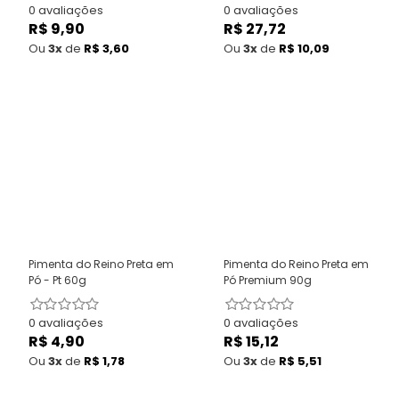
0 avaliações
0 avaliações
R$ 9,90
Preço
R$ 27,72
Preço
normal
normal
Ou
3x
de
R$ 3,60
Ou
3x
de
R$ 10,09
Pimenta do Reino Preta em
Pimenta do Reino Preta em
Pó - Pt 60g
Pó Premium 90g
0 avaliações
0 avaliações
R$ 4,90
Preço
R$ 15,12
Preço
normal
normal
Ou
3x
de
R$ 1,78
Ou
3x
de
R$ 5,51