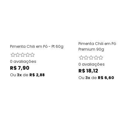
Pimenta Chili em Pó
Pimenta Chili em Pó - Pt 60g
Premium 90g
0 avaliações
0 avaliações
R$ 7,90
Preço
R$ 18,12
Preço
normal
Ou
3x
de
R$ 2,88
normal
Ou
3x
de
R$ 6,60