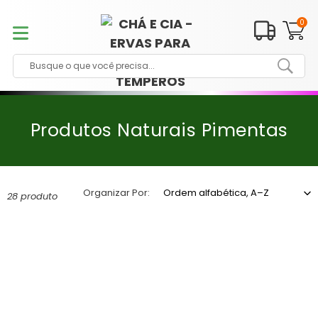
Pular
para
0
o
conteúdo
C
Produtos Naturais Pimentas
o
l
e
Organizar Por:
28 produto
ç
ã
o
: