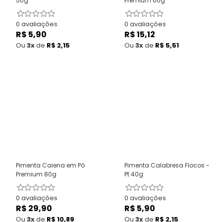
50g
Premium 60g
0 avaliações
0 avaliações
R$ 5,90
Preço
R$ 15,12
Preço
normal
normal
Ou
3x
de
R$ 2,15
Ou
3x
de
R$ 5,51
Pimenta Caiena em Pó
Pimenta Calabresa Flocos -
Premium 80g
Pt 40g
0 avaliações
0 avaliações
R$ 29,90
Preço
R$ 5,90
Preço
normal
normal
Ou
3x
de
R$ 10,89
Ou
3x
de
R$ 2,15