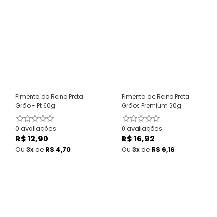
Pimenta do Reino Preta
Pimenta do Reino Preta
Grão - Pt 60g
Grãos Premium 90g
0 avaliações
0 avaliações
R$ 12,90
Preço
R$ 16,92
Preço
normal
normal
Ou
3x
de
R$ 4,70
Ou
3x
de
R$ 6,16