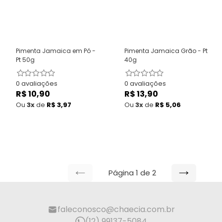
Pimenta Jamaica em Pó -
Pimenta Jamaica Grão - Pt
Pt 50g
40g
0 avaliações
0 avaliações
R$ 10,90
Preço
R$ 13,90
Preço
normal
normal
Ou
3x
de
R$ 3,97
Ou
3x
de
R$ 5,06
Página 1 de 2
PÁGINA
PRÓXIMA
ANTERIOR
PÁGINA
faleconosco@chaecia.com.br
(12) 99137-5084