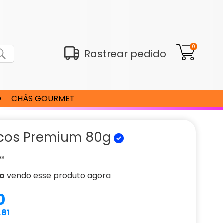
0
Rastrear pedido
O
CHÁS GOURMET
ocos Premium 80g
es
ão
vendo esse produto agora
0
,81