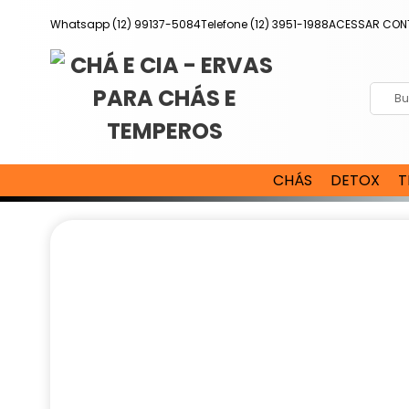
Pular
Whatsapp (12) 99137-5084
Telefone (12) 3951-1988
ACESSAR CON
para
o
conteúdo
CHÁS
DETOX
T