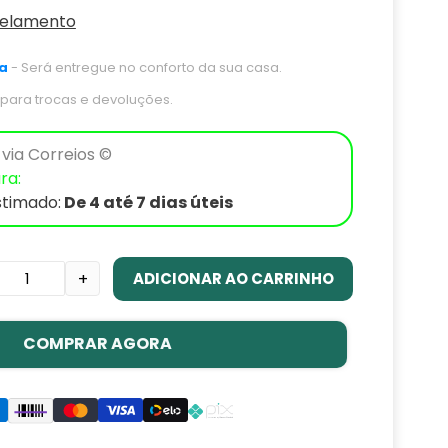
celamento
a
- Será entregue no conforto da sua casa.
s para trocas e devoluções.
via Correios ©
ra:
stimado:
De 4 até 7 dias úteis
ADICIONAR AO CARRINHO
+
COMPRAR AGORA