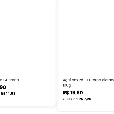
m Guaraná
Açaí em Pó - Euterpe olerac
100g
,90
Preço
R$ 19,90
e
R$ 14,53
normal
Ou
3x
de
R$ 7,25