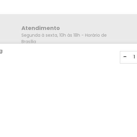
Atendimento
Segunda à sexta, 10h às 18h - Horário de
Brasília
Endereço
g
-
Rua Alberto Caieiro nº23 - Bairro Villa Branca
- Cidade Jacareí - SP CEP: 12301-080
Mídias Sociais
Formas de pagamento
Visa
Master
Amex
Card
ELO
Boleto
Pix