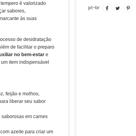
Adicionando
e tempero é valorizado
COMPARTIL
TUITAR
IN
pt-br
o
çar sabores,
NO
C
produto
FACEBOOK
PI
 marcante às suas
ao
N
seu
PI
carrinho
rocesso de desidratação
lém de facilitar o preparo
uxiliar no bem-estar
e
 um item indispensável
z, feijão e molhos,
ara liberar seu sabor
as saborosas em carnes
 com azeite para criar um