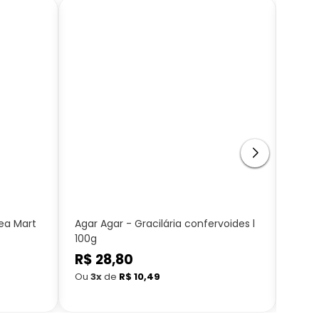
ea Mart
Agar Agar - Gracilária confervoides l
Alcaç
100g
Mart
Preço
R$ 28,80
Preç
R$ 
normal
nor
Ou
3x
de
R$ 10,49
Ou
3