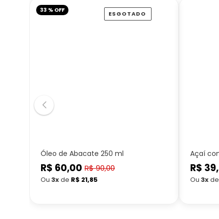
33 % OFF
ESGOTADO
Óleo de Abacate 250 ml
Açaí co
R$ 60,00
Preço
R$ 39
Preço
R$ 90,00
Preço
normal
normal
Ou
3x
de
R$ 21,85
Ou
3x
d
promocional