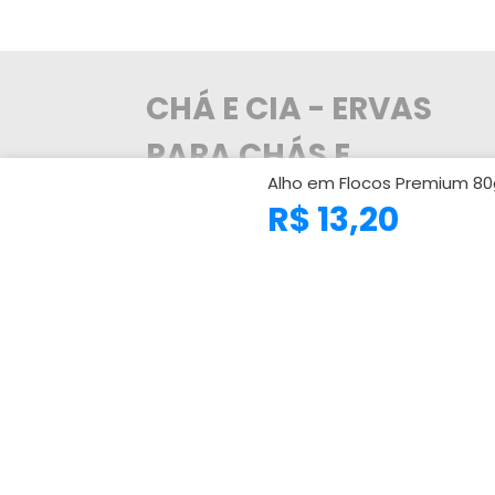
CHÁ E CIA - ERVAS
PARA CHÁS E
Alho em Flocos Premium 80
TEMPEROS
R$ 13,20
A Chá e Cia trabalha com os melhores
distribuidores de ervas do Brasil, levando
para o seu cliente a maior variedade de
ervas medicinais e produtos naturais
nacionais e importadas. Referência no
comércio de ervas medicinais e produtos
naturais com a alta qualidade dos produtos
atendendo mais de 100.000 clientes em
todo o Brasil no atacado e também para o
consumidor final. Nós contamos com