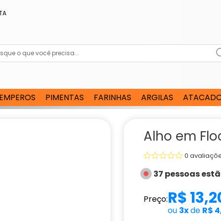
TA
EMPEROS
PIMENTAS
FARINHAS
ARGILAS
ATACAD
Alho em Fl
0 avaliaçõ
37 pessoas est
R$ 13,2
Preço:
ou
3x
de
R$ 4