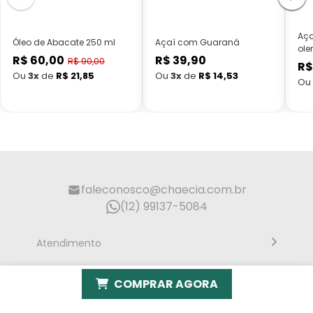
Aça
Óleo de Abacate 250 ml
Açaí com Guaraná
ole
R$ 60,00
R$ 39,90
Preço
Preço
R$ 90,00
R$
Preço
normal
normal
Ou
3x
de
R$ 21,85
Ou
3x
de
R$ 14,53
Ou
promocional
faleconosco@chaecia.com.br
(12) 99137-5084
Atendimento
Segunda à sexta, 10h às 18h - Horário de Brasília
Endereço
COMPRAR AGORA
Rua Alberto Caieiro nº23 - Bairro Villa Branca - Cidade
Institucional
Jacareí - SP CEP: 12301-080