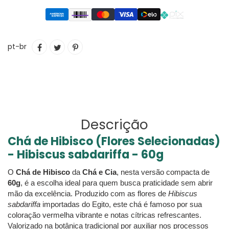
Adicionando
COMPARTILHAR
TUITAR
INCLUIR
pt-br
o
NO
COMO
produto
FACEBOOK
PIN
ao
NO
seu
PINTEREST
carrinho
Descrição
Chá de Hibisco (Flores Selecionadas)
- Hibiscus sabdariffa - 60g
O
Chá de Hibisco
da
Chá e Cia
, nesta versão compacta de
60g
, é a escolha ideal para quem busca praticidade sem abrir
mão da excelência. Produzido com as flores de
Hibiscus
sabdariffa
importadas do Egito, este chá é famoso por sua
coloração vermelha vibrante e notas cítricas refrescantes.
Valorizado na botânica tradicional por auxiliar nos processos