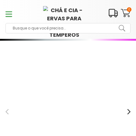
Pular
para
0
o
conteúdo