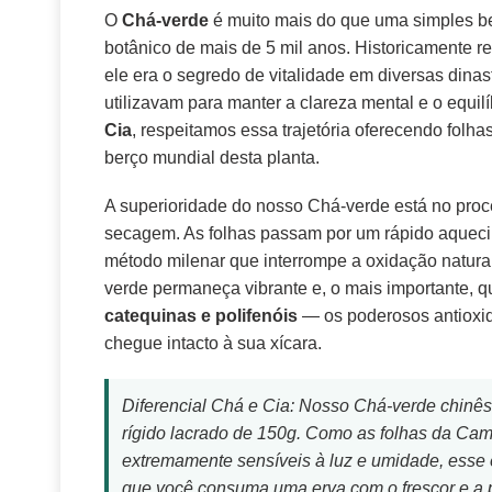
O
Chá-verde
é muito mais do que uma simples b
botânico de mais de 5 mil anos. Historicamente r
ele era o segredo de vitalidade em diversas dina
utilizavam para manter a clareza mental e o equil
Cia
, respeitamos essa trajetória oferecendo folh
berço mundial desta planta.
A superioridade do nosso Chá-verde está no proc
secagem. As folhas passam por um rápido aqueci
método milenar que interrompe a oxidação natural
verde permaneça vibrante e, o mais importante, qu
catequinas e polifenóis
— os poderosos antioxi
chegue intacto à sua xícara.
Diferencial Chá e Cia: Nosso Chá-verde chinê
rígido lacrado de 150g. Como as folhas da Came
extremamente sensíveis à luz e umidade, esse
que você consuma uma erva com o frescor e a p