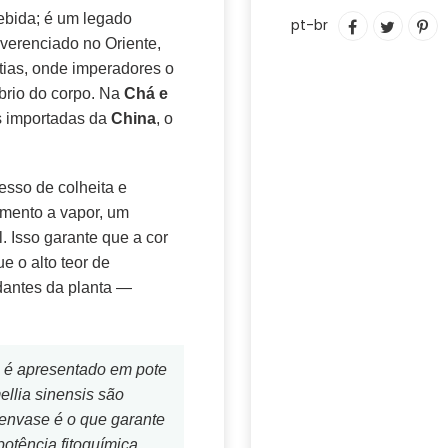
Adicionando
ebida; é um legado
COMPARTIL
TUITAR
IN
pt-br
o
NO
C
everenciado no Oriente,
produto
FACEBOOK
PI
stias, onde imperadores o
ao
N
íbrio do corpo. Na
Chá e
seu
PI
as importadas da
China
, o
carrinho
esso de colheita e
mento a vapor, um
. Isso garante que a cor
e o alto teor de
dantes da planta —
s é apresentado em pote
llia sinensis são
 envase é o que garante
otência fitoquímica