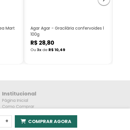
ea Mart
Agar Agar - Gracilária confervoides l
Alcaç
100g
Mart
Preço
R$ 28,80
Preç
R$ 
normal
nor
Ou
3x
de
R$ 10,49
Ou
3
Institucional
Página Inicial
Como Comprar
Política de Envio
Política de Reembolso
+
COMPRAR AGORA
Política de Privacidade