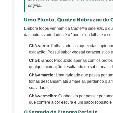
original.
Uma Planta, Quatro Nobrezas de 
Embora todos venham da
Camellia sinensis
, o q
das outras variedades é o "ponto" da folha e o s
Chá-verde:
Folhas adultas aquecidas rapidame
oxidação. Possui sabor vegetal característico e
Chá-branco:
Produzido apenas com os brotos 
qualquer oxidação, resultando no sabor mais d
Chá-amarelo:
Uma raridade que passa por um
folhas descansam até amarelar, perdendo o a
suavidade.
Chá-vermelho:
Conhecido por passar por uma
que confere a cor escura e um sabor robusto e
O Segredo do Preparo Perfeito