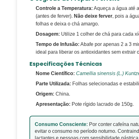
Controle a Temperatura:
Aqueça a água até 
(antes de ferver).
Não deixe ferver
, pois a águ
folhas e deixa o chá amargo.
Dosagem:
Utilize 1 colher de chá para cada x
Tempo de Infusão:
Abafe por apenas 2 a 3 mi
ideal para liberar os antioxidantes sem extrair
Especificações Técnicas
Nome Científico:
Camellia sinensis (L.) Kuntz
Parte Utilizada:
Folhas selecionadas e estabil
Origem:
China.
Apresentação:
Pote rígido lacrado de 150g.
Consumo Consciente:
Por conter cafeína nat
evitar o consumo no período noturno. Contraind
lactantes e pessoas com sensibilidade gástrica