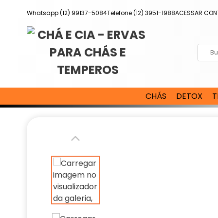
Pular
Whatsapp (12) 99137-5084
Telefone (12) 3951-1988
ACESSAR CON
para
o
conteúdo
CHÁS
DETOX
T