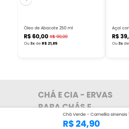
Óleo de Abacate 250 ml
Açaí co
R$ 60,00
Preço
R$ 39
Preço
R$ 90,00
Preço
normal
normal
Ou
3x
de
R$ 21,85
Ou
3x
d
promocional
CHÁ E CIA - ERVAS
PARA CHÁS E
Chá Verde - Camellia sinensis
TEMPEROS
R$ 24,90
A Chá e Cia trabalha com os melhores