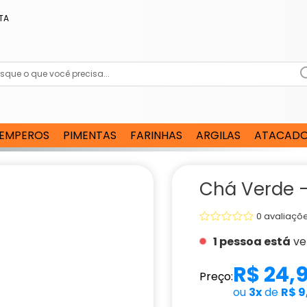
TA
EMPEROS
PIMENTAS
FARINHAS
ARGILAS
ATACAD
Chá Verde -
0 avaliaçõ
1 pessoa está
ve
R$ 24,
Preço:
ou
3x
de
R$ 9