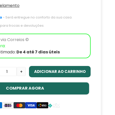
celamento
a
- Será entregue no conforto da sua casa.
s para trocas e devoluções.
via Correios ©
ra:
stimado:
De 4 até 7 dias úteis
ADICIONAR AO CARRINHO
+
COMPRAR AGORA