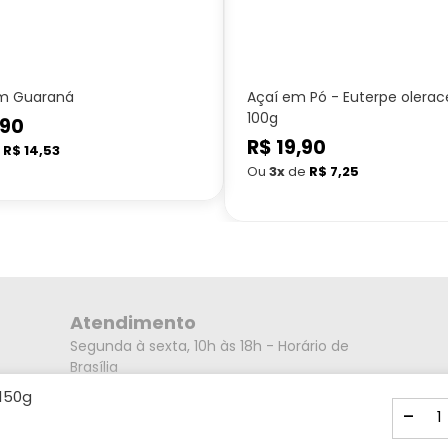
m Guaraná
Açaí em Pó - Euterpe olerac
100g
,90
Preço
R$ 19,90
e
R$ 14,53
normal
Ou
3x
de
R$ 7,25
Atendimento
Segunda à sexta, 10h às 18h - Horário de
Brasília
Endereço
 150g
-
Rua Alberto Caieiro nº23 - Bairro Villa Branca
- Cidade Jacareí - SP CEP: 12301-080