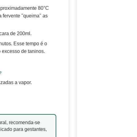
aproximadamente 80°C
a fervente "queima" as
ícara de 200ml.
nutos. Esse tempo é o
 o excesso de taninos.
e
izadas a vapor.
ural, recomenda-se
icado para gestantes,
.