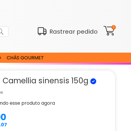
0
Rastrear pedido
O
CHÁS GOURMET
 Camellia sinensis 150g
es
ndo esse produto agora
90
,07