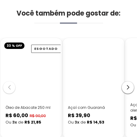
Você também pode gostar de:
33 % OFF
ESGOTADO
Aça
Óleo de Abacate 250 ml
Açaí com Guaraná
ole
R$ 60,00
R$ 39,90
Preço
Preço
R$ 90,00
R$
Preço
normal
normal
Ou
3x
de
R$ 21,85
Ou
3x
de
R$ 14,53
Ou
promocional