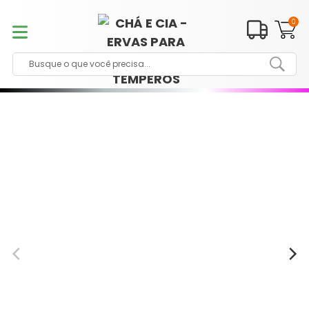
Pular
para
0
o
conteúdo