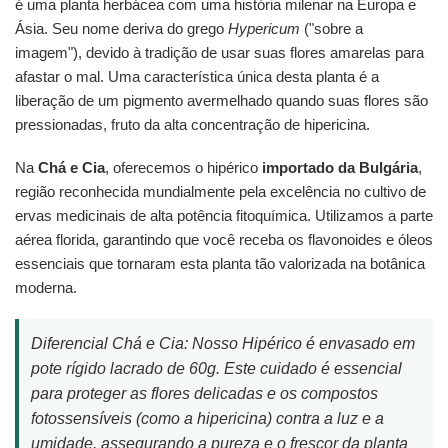
é uma planta herbácea com uma história milenar na Europa e
Ásia. Seu nome deriva do grego
Hypericum
("sobre a
imagem"), devido à tradição de usar suas flores amarelas para
afastar o mal. Uma característica única desta planta é a
liberação de um pigmento avermelhado quando suas flores são
pressionadas, fruto da alta concentração de hipericina.
Na
Chá e Cia
, oferecemos o hipérico
importado da Bulgária
,
região reconhecida mundialmente pela excelência no cultivo de
ervas medicinais de alta potência fitoquímica. Utilizamos a parte
aérea florida, garantindo que você receba os flavonoides e óleos
essenciais que tornaram esta planta tão valorizada na botânica
moderna.
Diferencial Chá e Cia: Nosso Hipérico é envasado em
pote rígido lacrado de 60g. Este cuidado é essencial
para proteger as flores delicadas e os compostos
fotossensíveis (como a hipericina) contra a luz e a
umidade, assegurando a pureza e o frescor da planta