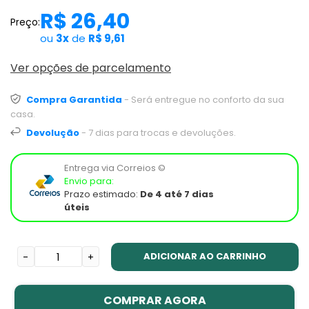
R$ 26,40
Preço:
ou
3x
de
R$ 9,61
Ver opções de parcelamento
Compra Garantida
- Será entregue no conforto da sua
casa.
Devolução
- 7 dias para trocas e devoluções.
Entrega via Correios ©
Envio para:
Prazo estimado:
De 4 até 7 dias
úteis
ADICIONAR AO CARRINHO
-
+
COMPRAR AGORA