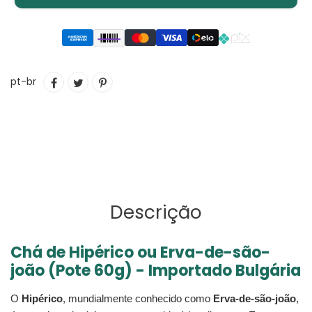
Adicionando
COMPARTILHAR
TUITAR
INCLUIR
pt-br
o
NO
COMO
produto
FACEBOOK
PIN
ao
NO
seu
PINTEREST
carrinho
Descrição
Chá de Hipérico ou Erva-de-são-
joão (Pote 60g) - Importado Bulgária
O
Hipérico
, mundialmente conhecido como
Erva-de-são-joão
,