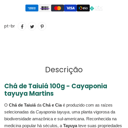
Adicionando
COMPARTILHAR
TUITAR
INCLUIR
pt-br
o
NO
COMO
produto
FACEBOOK
PIN
ao
NO
seu
PINTEREST
carrinho
Descrição
Chá de Taiuiá 100g - Cayaponia
tayuya Martins
O
Chá de Taiuiá
da
Chá e Cia
é produzido com as raízes
selecionadas da
Cayaponia tayuya
, uma planta vigorosa da
biodiversidade amazônica e sul-americana. Reconhecida na
medicina popular há séculos, a
Tayuya
teve suas propriedades