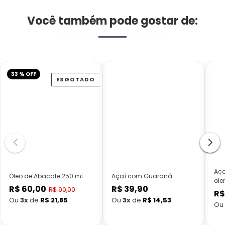
Você também pode gostar de:
33 % OFF
ESGOTADO
Aça
Óleo de Abacate 250 ml
Açaí com Guaraná
ole
R$ 60,00
R$ 39,90
Preço
Preço
R$ 90,00
R$
Preço
normal
normal
Ou
3x
de
R$ 21,85
Ou
3x
de
R$ 14,53
Ou
promocional