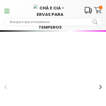
Pular
para
0
o
conteúdo