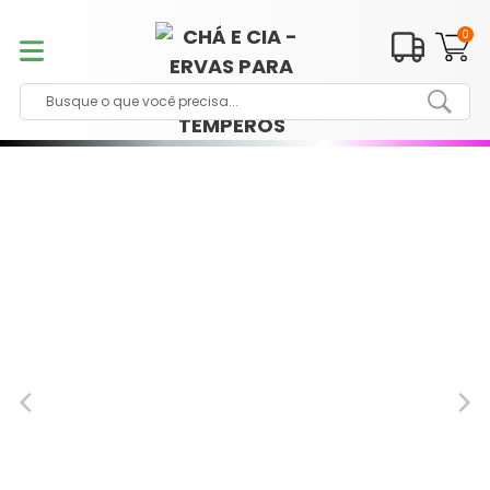
Pular
para
0
o
conteúdo