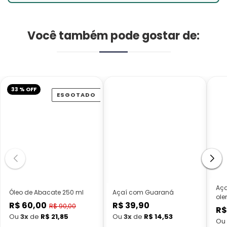
Você também pode gostar de:
33 % OFF
ESGOTADO
Aça
Óleo de Abacate 250 ml
Açaí com Guaraná
ole
R$ 60,00
R$ 39,90
Preço
Preço
R$ 90,00
R$
Preço
normal
normal
Ou
3x
de
R$ 21,85
Ou
3x
de
R$ 14,53
Ou
promocional