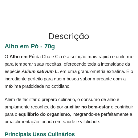
FACEBOOK
PIN
ao
NO
seu
PINTEREST
carrinho
Descrição
Alho em Pó - 70g
O
Alho em Pó
da Chá e Cia é a solução mais rápida e uniforme
para temperar suas receitas, oferecendo toda a intensidade da
espécie
Allium sativum L.
em uma granulometria extrafina. É o
ingrediente perfeito para quem busca sabor marcante com a
máxima praticidade no cotidiano.
Além de facilitar o preparo culinário, o consumo de alho é
amplamente reconhecido por
auxiliar no bem-estar
e contribuir
para o
equilíbrio do organismo
, integrando-se perfeitamente a
uma alimentação focada em saúde e vitalidade.
Principais Usos Culinários