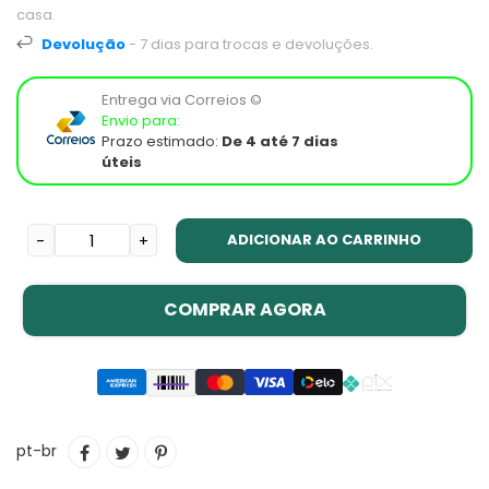
casa.
Devolução
- 7 dias para trocas e devoluções.
Entrega via Correios ©
Envio para:
Prazo estimado:
De 4 até 7 dias
úteis
ADICIONAR AO CARRINHO
-
+
COMPRAR AGORA
Adicionando
COMPARTILHAR
TUITAR
INCLUIR
pt-br
o
NO
COMO
produto