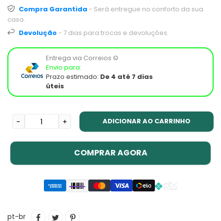
Compra Garantida
- Será entregue no conforto da sua
casa.
Devolução
- 7 dias para trocas e devoluções.
Entrega via Correios ©
Envio para:
Prazo estimado:
De 4 até 7 dias
úteis
ADICIONAR AO CARRINHO
-
+
COMPRAR AGORA
Adicionando
COMPARTILHAR
TUITAR
INCLUIR
pt-br
o