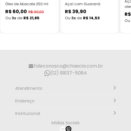
Aça
Óleo de Abacate 250 ml
Açaí com Guaraná
ole
R$ 60,00
R$ 39,90
Preço
Preço
R$ 90,00
R$
Preço
normal
normal
Ou
3x
de
R$ 21,85
Ou
3x
de
R$ 14,53
Ou
promocional
faleconosco@chaecia.com.br
(12) 99137-5084
Atendimento
Segunda à sexta, 10h às 18h - Horário de Brasília
Endereço
Rua Alberto Caieiro nº23 - Bairro Villa Branca - Cidade
Institucional
Jacareí - SP CEP: 12301-080
Mídias Sociais
Página Inicial
Como Comprar