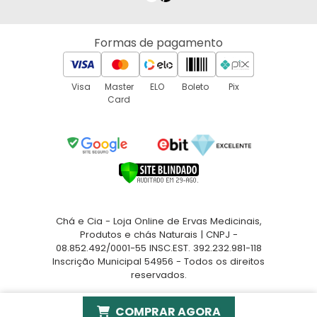
Política de Envio
Política de Reembolso
Formas de pagamento
Política de Privacidade
Atacado de Chás e Temperos
Quem Somos
Visa
Master
ELO
Boleto
Pix
Card
Contato
Troca e Devoluções
Chá e Cia - Loja Online de Ervas Medicinais,
Produtos e chás Naturais | CNPJ -
08.852.492/0001-55 INSC.EST. 392.232.981-118
Inscrição Municipal 54956 - Todos os direitos
reservados.
Desenvolvido por www.levelhunodigital.com.br
COMPRAR AGORA