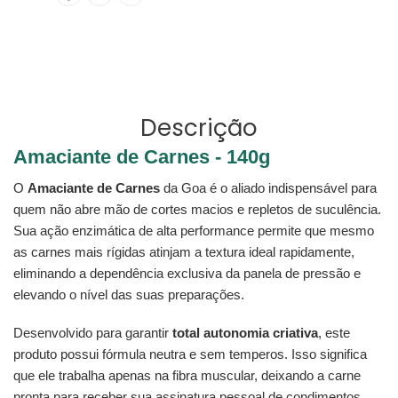
NO
COMO
produto
FACEBOOK
PIN
ao
NO
seu
PINTEREST
carrinho
Descrição
Amaciante de Carnes - 140g
O
Amaciante de Carnes
da Goa é o aliado indispensável para
quem não abre mão de cortes macios e repletos de suculência.
Sua ação enzimática de alta performance permite que mesmo
as carnes mais rígidas atinjam a textura ideal rapidamente,
eliminando a dependência exclusiva da panela de pressão e
elevando o nível das suas preparações.
Desenvolvido para garantir
total autonomia criativa
, este
produto possui fórmula neutra e sem temperos. Isso significa
que ele trabalha apenas na fibra muscular, deixando a carne
pronta para receber sua assinatura pessoal de condimentos,