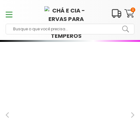
Pular
para
0
o
conteúdo