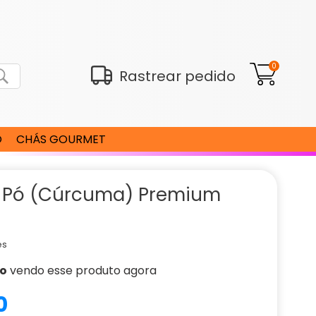
0
Rastrear pedido
O
CHÁS GOURMET
 Pó (Cúrcuma) Premium
es
ão
vendo esse produto agora
0