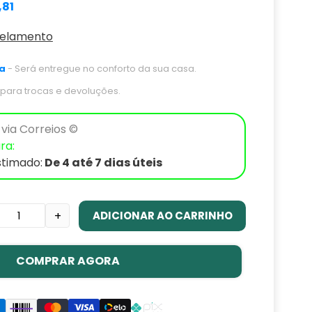
,81
celamento
a
- Será entregue no conforto da sua casa.
s para trocas e devoluções.
via Correios ©
ra:
stimado:
De 4 até 7 dias úteis
ADICIONAR AO CARRINHO
+
COMPRAR AGORA