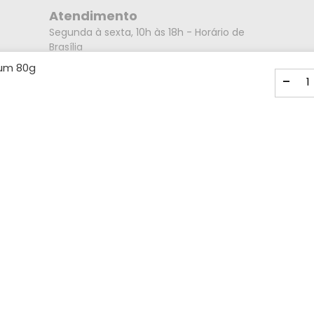
Atendimento
Segunda à sexta, 10h às 18h - Horário de
Brasília
Endereço
um 80g
-
Rua Alberto Caieiro nº23 - Bairro Villa Branca
- Cidade Jacareí - SP CEP: 12301-080
Mídias Sociais
Formas de pagamento
Visa
Master
Amex
Card
ELO
Boleto
Pix