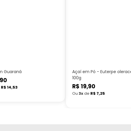
m Guaraná
Açaí em Pó - Euterpe olerac
100g
,90
Preço
R$ 19,90
e
R$ 14,53
normal
Ou
3x
de
R$ 7,25