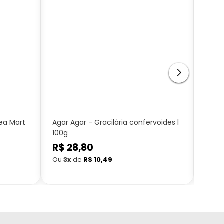
ea Mart
Agar Agar - Gracilária confervoides l
Alcaç
100g
Mart
Preço
R$ 28,80
Preç
R$ 
normal
nor
Ou
3x
de
R$ 10,49
Ou
3