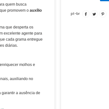
para quem busca
Adicionando
s que promovem o
auxílio
COMPARTIL
TUITAR
IN
pt-br
o
NO
C
produto
FACEBOOK
PI
ao
N
ma que desperta os
seu
PI
m excelente agente para
carrinho
 que cada grama entregue
es diárias.
 enriquecer molhos e
nais, auxiliando no
 garantir a ausência de