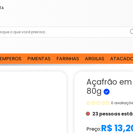
TA
EMPEROS
PIMENTAS
FARINHAS
ARGILAS
ATACAD
Açafrão em
80g
0 avaliaçõ
23 pessoas est
R$ 13,2
Preço: