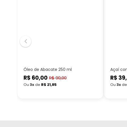
Óleo de Abacate 250 ml
Açaí co
R$ 60,00
Preço
R$ 39
Preço
R$ 90,00
Preço
normal
normal
Ou
3x
de
R$ 21,85
Ou
3x
d
promocional