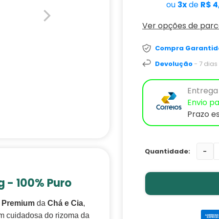
ou
3x
de
R$ 4
Ver opções de par
Compra Garantid
Devolução
- 7 dia
Entrega 
Envio pa
Prazo e
-
 - 100% Puro
ó Premium
da
Chá e Cia
,
em cuidadosa do rizoma da