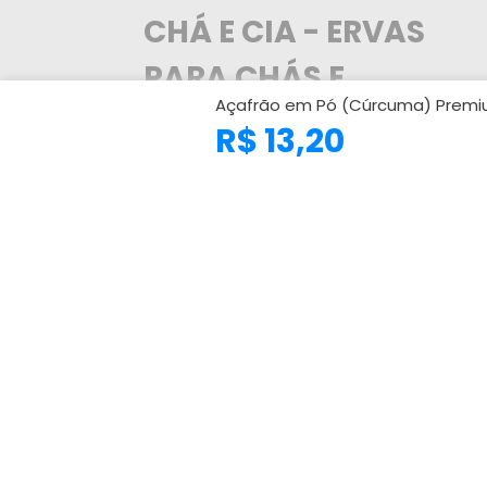
CHÁ E CIA - ERVAS
PARA CHÁS E
Açafrão em Pó (Cúrcuma) Premi
TEMPEROS
R$ 13,20
A Chá e Cia trabalha com os melhores
distribuidores de ervas do Brasil, levando
para o seu cliente a maior variedade de
ervas medicinais e produtos naturais
nacionais e importadas. Referência no
comércio de ervas medicinais e produtos
naturais com a alta qualidade dos produtos
atendendo mais de 100.000 clientes em
todo o Brasil no atacado e também para o
consumidor final. Nós contamos com
grandes fabricantes e distribuidores
(nacional e internacional) que contam
com o certificados de análise de emitidos