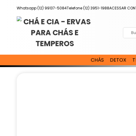
Pular
Whatsapp (12) 99137-5084
Telefone (12) 3951-1988
ACESSAR CON
para
o
conteúdo
CHÁS
DETOX
T