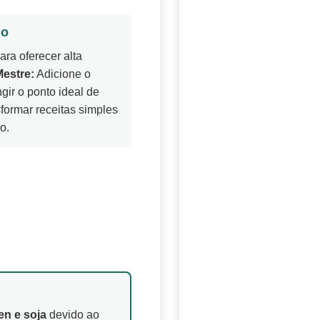
io
ra oferecer alta
Mestre:
Adicione o
gir o ponto ideal de
sformar receitas simples
o.
en e soja
devido ao