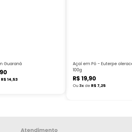
m Guaraná
Açaí em Pó - Euterpe olerac
100g
,90
Preço
R$ 19,90
e
R$ 14,53
normal
Ou
3x
de
R$ 7,25
Atendimento