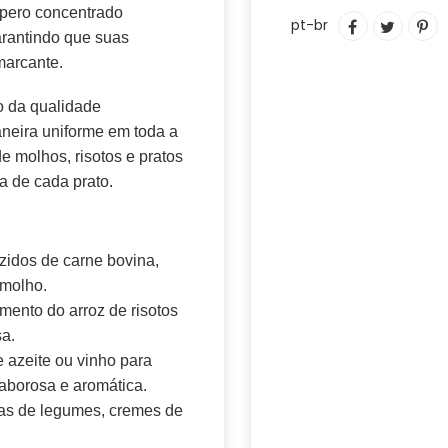
Adicionando
empero concentrado
COMPARTIL
TUITAR
IN
pt-br
o
arantindo que suas
NO
C
produto
FACEBOOK
PI
marcante.
ao
N
seu
PI
o da qualidade
carrinho
aneira uniforme em toda a
e molhos, risotos e pratos
a de cada prato.
idos de carne bovina,
 molho.
mento do arroz de risotos
a.
azeite ou vinho para
aborosa e aromática.
as de legumes, cremes de