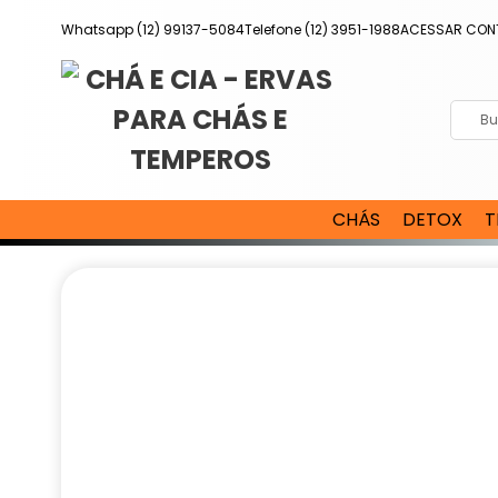
Pular
Whatsapp (12) 99137-5084
Telefone (12) 3951-1988
ACESSAR CON
para
o
conteúdo
CHÁS
DETOX
T