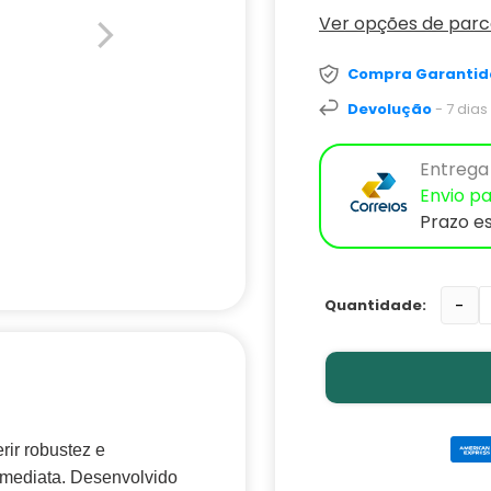
Ver opções de par
Compra Garantid
Devolução
- 7 dia
Entrega 
Envio pa
Prazo e
-
rir robustez e
 imediata. Desenvolvido