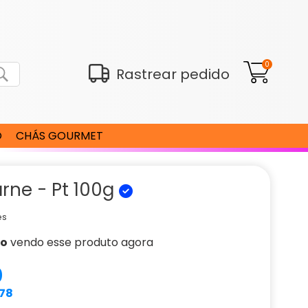
0
Rastrear pedido
O
CHÁS GOURMET
rne - Pt 100g
es
ão
vendo esse produto agora
0
,78