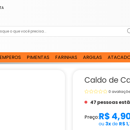
TA
EMPEROS
PIMENTAS
FARINHAS
ARGILAS
ATACAD
Caldo de Ca
0 avaliaçõ
47 pessoas est
R$ 4,9
Preço:
ou
3x
de
R$ 1