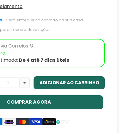
celamento
a
- Será entregue no conforto da sua casa.
s para trocas e devoluções.
via Correios ©
ra:
stimado:
De 4 até 7 dias úteis
ADICIONAR AO CARRINHO
+
COMPRAR AGORA