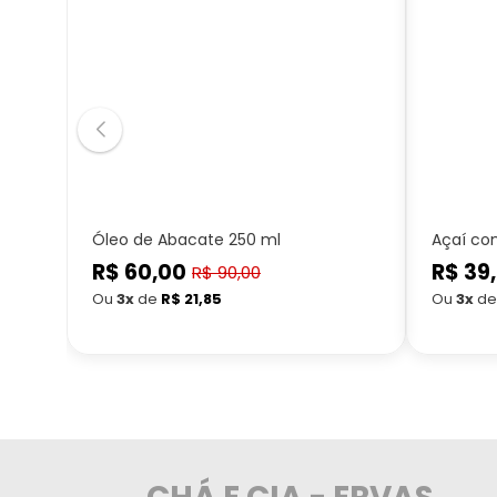
Óleo de Abacate 250 ml
Açaí co
R$ 60,00
Preço
R$ 39
Preço
R$ 90,00
Preço
normal
normal
Ou
3x
de
R$ 21,85
Ou
3x
d
promocional