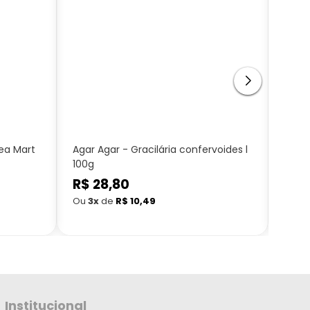
ea Mart
Agar Agar - Gracilária confervoides l
Alcaç
100g
Mart
Preço
R$ 28,80
Preç
R$ 
normal
nor
Ou
3x
de
R$ 10,49
Ou
3
Institucional